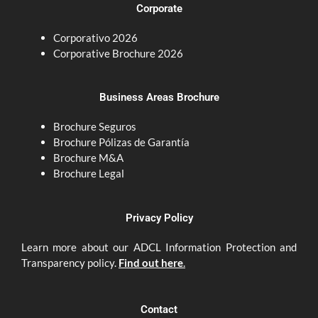
d
g
Corporate
i
r
n
a
Corporativo 2026
m
Corporative Brochure 2026
Business Areas Brochure
Brochure Seguros
Brochure Pólizas de Garantía
Brochure M&A
Brochure Legal
Privacy Policy
Learn more about our ADCL Information Protection and
Transparency policy.
Find out here
.
Contact