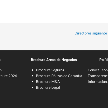
Directores siguiente
o
Brochure Áreas de Negocios
Polít
6
Brochure Seguros
Conoce sobr
chure 2026
Brochure Pólizas de Garantía
Transparenc
Brochure M&A
Información
Brochure Legal