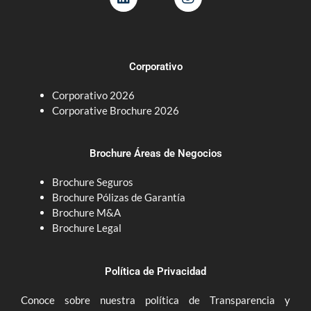
i
n
n
s
k
t
e
a
d
g
Corporativo
i
r
n
a
Corporativo 2026
m
Corporative Brochure 2026
Brochure Áreas de Negocios
Brochure Seguros
Brochure Pólizas de Garantía
Brochure M&A
Brochure Legal
Política de Privacidad
Conoce sobre nuestra política de Transparencia y